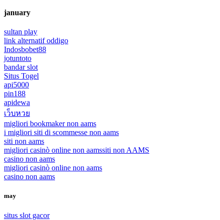
january
sultan play
link alternatif oddigo
Indosbobet88
jotuntoto
bandar slot
Situs Togel
api5000
pin188
apidewa
เว็บหวย
migliori bookmaker non aams
i migliori siti di scommesse non aams
siti non aams
migliori casinò online non aams
siti non AAMS
casino non aams
migliori casinò online non aams
casino non aams
may
situs slot gacor