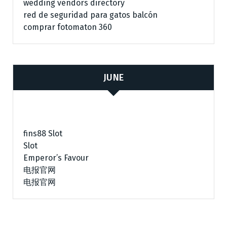
wedding vendors directory
red de seguridad para gatos balcón
comprar fotomaton 360
JUNE
fins88 Slot
Slot
Emperor’s Favour
电报官网
电报官网