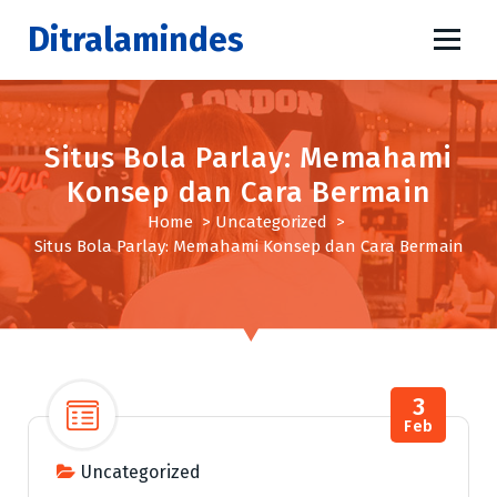
S
Ditralamindes
k
i
p
t
o
Situs Bola Parlay: Memahami
c
Konsep dan Cara Bermain
o
Home
>
Uncategorized
>
n
Situs Bola Parlay: Memahami Konsep dan Cara Bermain
t
e
n
t
3
Feb
Uncategorized