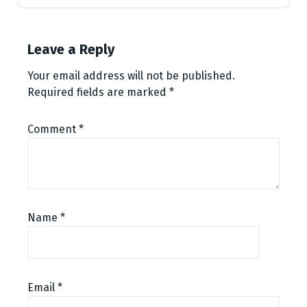
Leave a Reply
Your email address will not be published.
Required fields are marked
*
Comment
*
Name
*
Email
*