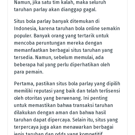
Namun, jika satu tim kalah, maka seluruh
taruhan parlay akan dianggap gagal.
Situs bola parlay banyak ditemukan di
Indonesia, karena taruhan bola online semakin
populer. Banyak orang yang tertarik untuk
mencoba peruntungan mereka dengan
memanfaatkan berbagai situs taruhan yang
tersedia. Namun, sebelum memulai, ada
beberapa hal yang perlu diperhatikan oleh
para pemain.
Pertama, pastikan situs bola parlay yang dipilih
memiliki reputasi yang baik dan telah terlisensi
oleh otoritas yang berwenang. Ini penting
untuk memastikan bahwa transaksi taruhan
dilakukan dengan aman dan bahwa hasil
taruhan dapat dipercaya. Selain itu, situs yang
terpercaya juga akan menawarkan berbagai
jenis taruhan dan odds yang kompetitif.