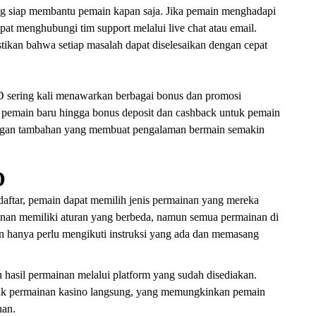
ng siap membantu pemain kapan saja. Jika pemain menghadapi
at menghubungi tim support melalui live chat atau email.
ikan bahwa setiap masalah dapat diselesaikan dengan cepat
D sering kali menawarkan berbagai bonus dan promosi
k pemain baru hingga bonus deposit dan cashback untuk pemain
ungan tambahan yang membuat pengalaman bermain semakin
D
aftar, pemain dapat memilih jenis permainan yang mereka
rmainan memiliki aturan yang berbeda, namun semua permainan di
 hanya perlu mengikuti instruksi yang ada dan memasang
hasil permainan melalui platform yang sudah disediakan.
ntuk permainan kasino langsung, yang memungkinkan pemain
han.