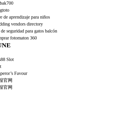
bak700
gtoto
re de aprendizaje para niños
ding vendors directory
 de seguridad para gatos balcón
mprar fotomaton 360
UNE
s88 Slot
t
peror’s Favour
报官网
报官网