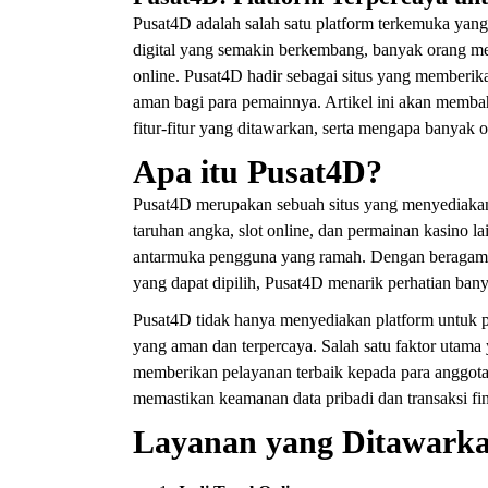
Pusat4D adalah salah satu platform terkemuka yang
digital yang semakin berkembang, banyak orang me
online. Pusat4D hadir sebagai situs yang member
aman bagi para pemainnya. Artikel ini akan membah
fitur-fitur yang ditawarkan, serta mengapa banyak o
Apa itu Pusat4D?
Pusat4D merupakan sebuah situs yang menyediakan 
taruhan angka, slot online, dan permainan kasino l
antarmuka pengguna yang ramah. Dengan beragam p
yang dapat dipilih, Pusat4D menarik perhatian ban
Pusat4D tidak hanya menyediakan platform untuk 
yang aman dan terpercaya. Salah satu faktor uta
memberikan pelayanan terbaik kepada para anggota
memastikan keamanan data pribadi dan transaksi fi
Layanan yang Ditawarka