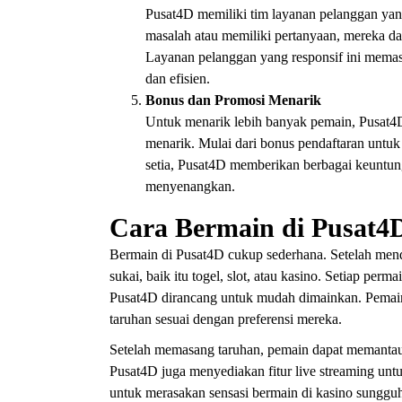
Pusat4D memiliki tim layanan pelanggan ya
masalah atau memiliki pertanyaan, mereka dap
Layanan pelanggan yang responsif ini memast
dan efisien.
Bonus dan Promosi Menarik
Untuk menarik lebih banyak pemain, Pusat4
menarik. Mulai dari bonus pendaftaran untu
setia, Pusat4D memberikan berbagai keunt
menyenangkan.
Cara Bermain di Pusat4
Bermain di Pusat4D cukup sederhana. Setelah mend
sukai, baik itu togel, slot, atau kasino. Setiap pe
Pusat4D dirancang untuk mudah dimainkan. Pemain
taruhan sesuai dengan preferensi mereka.
Setelah memasang taruhan, pemain dapat memantau 
Pusat4D juga menyediakan fitur live streaming u
untuk merasakan sensasi bermain di kasino sunggu