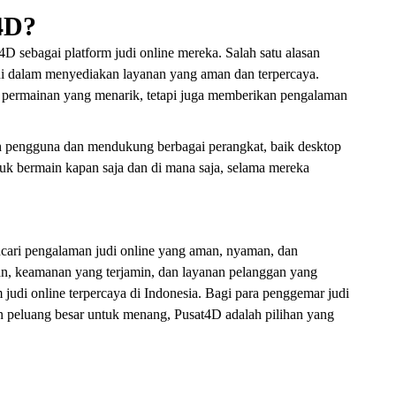
4D?
 sebagai platform judi online mereka. Salah satu alasan
 ini dalam menyediakan layanan yang aman dan terpercaya.
 permainan yang menarik, tetapi juga memberikan pengalaman
h pengguna dan mendukung berbagai perangkat, baik desktop
k bermain kapan saja dan di mana saja, selama mereka
ncari pengalaman judi online yang aman, nyaman, dan
n, keamanan yang terjamin, dan layanan pelanggan yang
m judi online terpercaya di Indonesia. Bagi para penggemar judi
n peluang besar untuk menang, Pusat4D adalah pilihan yang