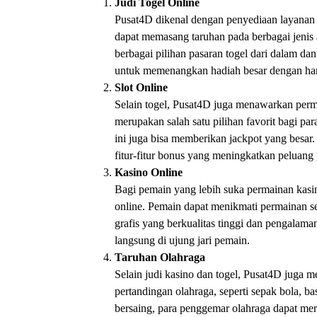
Judi Togel Online
Pusat4D dikenal dengan penyediaan layanan j
dapat memasang taruhan pada berbagai jenis
berbagai pilihan pasaran togel dari dalam d
untuk memenangkan hadiah besar dengan ha
Slot Online
Selain togel, Pusat4D juga menawarkan perma
merupakan salah satu pilihan favorit bagi p
ini juga bisa memberikan jackpot yang besar
fitur-fitur bonus yang meningkatkan peluan
Kasino Online
Bagi pemain yang lebih suka permainan kasi
online. Pemain dapat menikmati permainan sep
grafis yang berkualitas tinggi dan pengalam
langsung di ujung jari pemain.
Taruhan Olahraga
Selain judi kasino dan togel, Pusat4D juga
pertandingan olahraga, seperti sepak bola, b
bersaing, para penggemar olahraga dapat mer