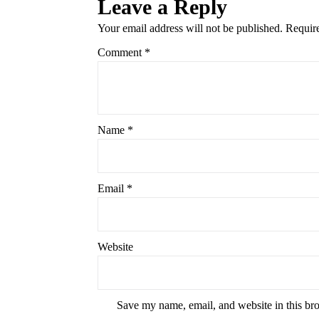
Leave a Reply
Your email address will not be published.
Require
Comment
*
Name
*
Email
*
Website
Save my name, email, and website in this bro