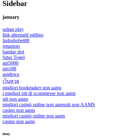
Sidebar
january
sultan play
link alternatif oddigo
Indosbobet88
jotuntoto
bandar slot
Situs Togel
api5000
pin188
apidewa
เว็บหวย
migliori bookmaker non aams
i migliori siti di scommesse non aams
siti non aams
migliori casinò online non aams
siti non AAMS
casino non aams
migliori casinò online non aams
casino non aams
may