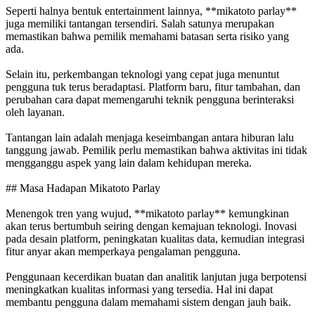
Seperti halnya bentuk entertainment lainnya, **mikatoto parlay**
juga memiliki tantangan tersendiri. Salah satunya merupakan
memastikan bahwa pemilik memahami batasan serta risiko yang
ada.
Selain itu, perkembangan teknologi yang cepat juga menuntut
pengguna tuk terus beradaptasi. Platform baru, fitur tambahan, dan
perubahan cara dapat memengaruhi teknik pengguna berinteraksi
oleh layanan.
Tantangan lain adalah menjaga keseimbangan antara hiburan lalu
tanggung jawab. Pemilik perlu memastikan bahwa aktivitas ini tidak
mengganggu aspek yang lain dalam kehidupan mereka.
## Masa Hadapan Mikatoto Parlay
Menengok tren yang wujud, **mikatoto parlay** kemungkinan
akan terus bertumbuh seiring dengan kemajuan teknologi. Inovasi
pada desain platform, peningkatan kualitas data, kemudian integrasi
fitur anyar akan memperkaya pengalaman pengguna.
Penggunaan kecerdikan buatan dan analitik lanjutan juga berpotensi
meningkatkan kualitas informasi yang tersedia. Hal ini dapat
membantu pengguna dalam memahami sistem dengan jauh baik.