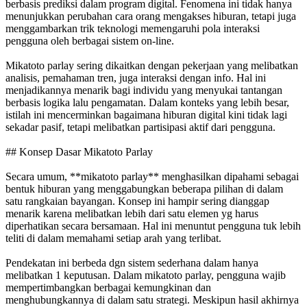
berbasis prediksi dalam program digital. Fenomena ini tidak hanya
menunjukkan perubahan cara orang mengakses hiburan, tetapi juga
menggambarkan trik teknologi memengaruhi pola interaksi
pengguna oleh berbagai sistem on-line.
Mikatoto parlay sering dikaitkan dengan pekerjaan yang melibatkan
analisis, pemahaman tren, juga interaksi dengan info. Hal ini
menjadikannya menarik bagi individu yang menyukai tantangan
berbasis logika lalu pengamatan. Dalam konteks yang lebih besar,
istilah ini mencerminkan bagaimana hiburan digital kini tidak lagi
sekadar pasif, tetapi melibatkan partisipasi aktif dari pengguna.
## Konsep Dasar Mikatoto Parlay
Secara umum, **mikatoto parlay** menghasilkan dipahami sebagai
bentuk hiburan yang menggabungkan beberapa pilihan di dalam
satu rangkaian bayangan. Konsep ini hampir sering dianggap
menarik karena melibatkan lebih dari satu elemen yg harus
diperhatikan secara bersamaan. Hal ini menuntut pengguna tuk lebih
teliti di dalam memahami setiap arah yang terlibat.
Pendekatan ini berbeda dgn sistem sederhana dalam hanya
melibatkan 1 keputusan. Dalam mikatoto parlay, pengguna wajib
mempertimbangkan berbagai kemungkinan dan
menghubungkannya di dalam satu strategi. Meskipun hasil akhirnya