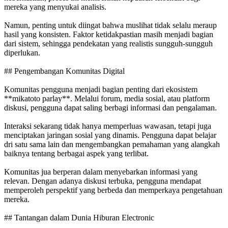
mereka yang menyukai analisis.
Namun, penting untuk diingat bahwa muslihat tidak selalu meraup
hasil yang konsisten. Faktor ketidakpastian masih menjadi bagian
dari sistem, sehingga pendekatan yang realistis sungguh-sungguh
diperlukan.
## Pengembangan Komunitas Digital
Komunitas pengguna menjadi bagian penting dari ekosistem
**mikatoto parlay**. Melalui forum, media sosial, atau platform
diskusi, pengguna dapat saling berbagi informasi dan pengalaman.
Interaksi sekarang tidak hanya memperluas wawasan, tetapi juga
menciptakan jaringan sosial yang dinamis. Pengguna dapat belajar
dri satu sama lain dan mengembangkan pemahaman yang alangkah
baiknya tentang berbagai aspek yang terlibat.
Komunitas jua berperan dalam menyebarkan informasi yang
relevan. Dengan adanya diskusi terbuka, pengguna mendapat
memperoleh perspektif yang berbeda dan memperkaya pengetahuan
mereka.
## Tantangan dalam Dunia Hiburan Electronic