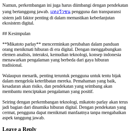
Namun, perkembangan ini juga harus diimbangi dengan pendekatan
yang bertanggung jawab.
แทงวัวชน
pengguna dan transparansi
sistem jadi faktor penting di dalam memastikan keberlanjutan
ekosistem digital.
## Kesimpulan
**Mikatoto parlay** mencerminkan perubahan dalam panduan
orang menikmati hiburan di era digital. Dengan menggabungkan
elemen analisis, interaksi, kemudian teknologi, konsep indonesia
menawarkan pengalaman yang berbeda dari gaya hiburan
tradisional.
Walaupun menarik, penting teruntuk pengguna untuk tentu bijak
dalam mengelola keterlibatan mereka. Pemahaman yang baik,
kesadaran akan risiko, dan pendekatan yang seimbang akan
membantu menciptakan pengalaman yang positif.
Seiring dengan perkembangan teknologi, mikatoto parlay akan terus
jadi bagian dari dinamika hiburan digital. Dengan pendekatan yang
cermat, pengguna dapat menikmati manfaatnya tanpa mengabaikan
aspek tanggung jawab.
Leave a Reply