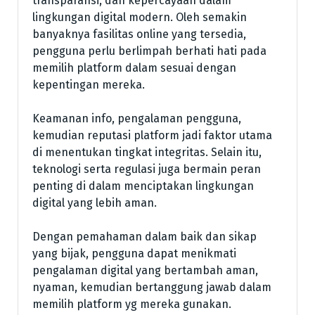
transparansi, dan kepercayaan dalam
lingkungan digital modern. Oleh semakin
banyaknya fasilitas online yang tersedia,
pengguna perlu berlimpah berhati hati pada
memilih platform dalam sesuai dengan
kepentingan mereka.
Keamanan info, pengalaman pengguna,
kemudian reputasi platform jadi faktor utama
di menentukan tingkat integritas. Selain itu,
teknologi serta regulasi juga bermain peran
penting di dalam menciptakan lingkungan
digital yang lebih aman.
Dengan pemahaman dalam baik dan sikap
yang bijak, pengguna dapat menikmati
pengalaman digital yang bertambah aman,
nyaman, kemudian bertanggung jawab dalam
memilih platform yg mereka gunakan.