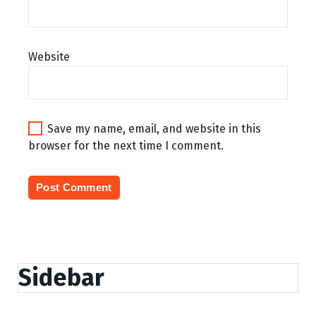
Website
Save my name, email, and website in this
browser for the next time I comment.
Sidebar