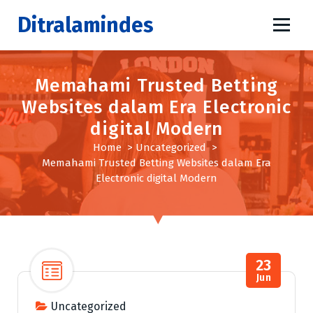
S
Ditralamindes
k
i
p
t
Memahami Trusted Betting
o
Websites dalam Era Electronic
c
o
digital Modern
n
Home
>
Uncategorized
>
t
Memahami Trusted Betting Websites dalam Era
e
Electronic digital Modern
n
t
23
Jun
Uncategorized