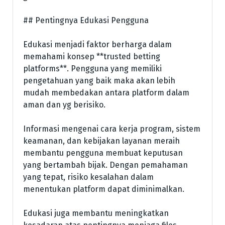
## Pentingnya Edukasi Pengguna
Edukasi menjadi faktor berharga dalam
memahami konsep **trusted betting
platforms**. Pengguna yang memiliki
pengetahuan yang baik maka akan lebih
mudah membedakan antara platform dalam
aman dan yg berisiko.
Informasi mengenai cara kerja program, sistem
keamanan, dan kebijakan layanan meraih
membantu pengguna membuat keputusan
yang bertambah bijak. Dengan pemahaman
yang tepat, risiko kesalahan dalam
menentukan platform dapat diminimalkan.
Edukasi juga membantu meningkatkan