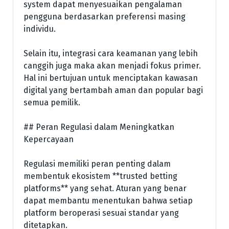
system dapat menyesuaikan pengalaman
pengguna berdasarkan preferensi masing
individu.
Selain itu, integrasi cara keamanan yang lebih
canggih juga maka akan menjadi fokus primer.
Hal ini bertujuan untuk menciptakan kawasan
digital yang bertambah aman dan popular bagi
semua pemilik.
## Peran Regulasi dalam Meningkatkan
Kepercayaan
Regulasi memiliki peran penting dalam
membentuk ekosistem **trusted betting
platforms** yang sehat. Aturan yang benar
dapat membantu menentukan bahwa setiap
platform beroperasi sesuai standar yang
ditetapkan.