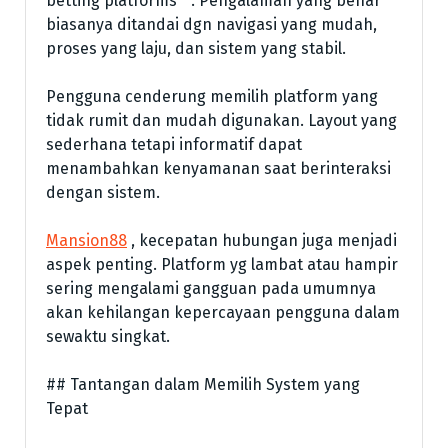
betting platforms**. Pengalaman yang benar
biasanya ditandai dgn navigasi yang mudah,
proses yang laju, dan sistem yang stabil.
Pengguna cenderung memilih platform yang
tidak rumit dan mudah digunakan. Layout yang
sederhana tetapi informatif dapat
menambahkan kenyamanan saat berinteraksi
dengan sistem.
Mansion88
, kecepatan hubungan juga menjadi
aspek penting. Platform yg lambat atau hampir
sering mengalami gangguan pada umumnya
akan kehilangan kepercayaan pengguna dalam
sewaktu singkat.
## Tantangan dalam Memilih System yang
Tepat