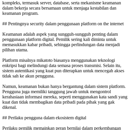
kompleks, termasuk server, database, serta mekanisme keamanan
dalam bekerja secara bersamaan untuk menjaga kestabilan dan
keamanan program.
## Pentingnya security dalam penggunaan platform on the internet
Keamanan adalah aspek yang sungguh-sungguh penting dalam
penggunaan platform digital. Pemilik sering kali diminta untuk
memasukkan kabar pribadi, sehingga perlindungan data menjadi
pilihan utama.
Platform misalnya mikatoto biasanya menggunakan teknologi
enkripsi bagi melindungi data semasa proses transmisi. Selain itu,
sistem autentikasi yang kuat pun diterapkan untuk mencegah akses
tidak sah ke akun pengguna.
Namun, keamanan bukan hanya bergantung dalam sistem platform.
Pengguna juga memiliki tanggung jawab untuk mengontrol
kerahasiaan informasi mereka, seperti menggunakan kata sandi yang
kuat dan tidak membagikan data pribadi pada pihak yang gak
dikenal.
## Perilaku pengguna dalam ekosistem digital
Perilaku pemilik memainkan peran bernilai dalam perkembangan