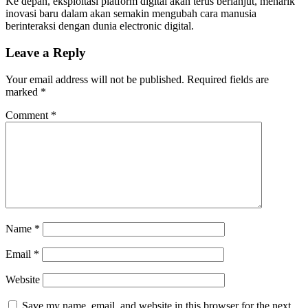
Ke depan, eksploitasi platform digital akan terus berlanjut, menarik
inovasi baru dalam akan semakin mengubah cara manusia
berinteraksi dengan dunia electronic digital.
Leave a Reply
Your email address will not be published.
Required fields are
marked
*
Comment
*
Name
*
Email
*
Website
Save my name, email, and website in this browser for the next