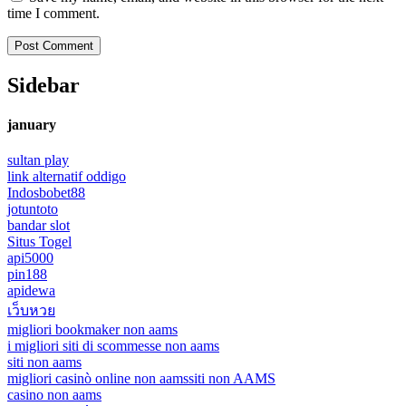
time I comment.
Sidebar
january
sultan play
link alternatif oddigo
Indosbobet88
jotuntoto
bandar slot
Situs Togel
api5000
pin188
apidewa
เว็บหวย
migliori bookmaker non aams
i migliori siti di scommesse non aams
siti non aams
migliori casinò online non aams
siti non AAMS
casino non aams