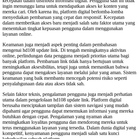
kecepatan dalam distribusi informasi digital. Pengguna saat ini tidak
ingin menunggu lama untuk mendapatkan akses ke konten yang
mereka cari. Oleh karena itu, platform digital berlomba-lomba
menyediakan pembaruan yang cepat dan responsif. Kecepatan
dalam memberikan akses baru menjadi salah satu faktor utama yang
menentukan tingkat kepuasan pengguna dalam menggunakan
layanan online.
Keamanan juga menjadi aspek penting dalam pembahasan
mengenai hd108 update link. Di tengah meningkatnya aktivitas
online, perlindungan data pengguna menjadi prioritas utama bagi
banyak platform. Pembaruan link tidak hanya bertujuan untuk
meningkatkan aksesibilitas, tetapi juga untuk memastikan bahwa
pengguna dapat mengakses layanan melalui jalur yang aman. Sistem
keamanan yang baik membantu mencegah potensi risiko seperti
penyalahgunaan data atau akses tidak sah.
Selain faktor teknis, pengalaman pengguna juga menjadi perhatian
utama dalam pengelolaan hd108 update link. Platform digital
berusaha menciptakan tampilan dan sistem navigasi yang mudah
dipahami agar pengguna dapat menemukan informasi yang mereka
butuhkan dengan cepat. Pengalaman yang nyaman akan
meningkatkan loyalitas pengguna dan mendorong mereka untuk
terus menggunakan layanan yang tersedia. Dalam dunia digital yang
kompetitif, kenyamanan pengguna menjadi salah satu kunci
keberhasilan sebuah platform.