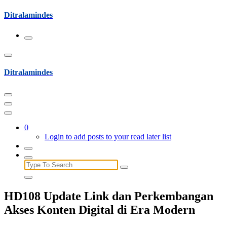
Skip
Ditralamindes
to
content
Ditralamindes
0
Login to add posts to your read later list
Search
for:
HD108 Update Link dan Perkembangan
Akses Konten Digital di Era Modern