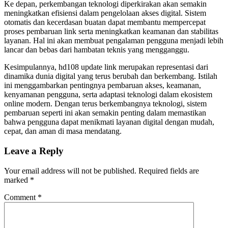
Ke depan, perkembangan teknologi diperkirakan akan semakin
meningkatkan efisiensi dalam pengelolaan akses digital. Sistem
otomatis dan kecerdasan buatan dapat membantu mempercepat
proses pembaruan link serta meningkatkan keamanan dan stabilitas
layanan. Hal ini akan membuat pengalaman pengguna menjadi lebih
lancar dan bebas dari hambatan teknis yang mengganggu.
Kesimpulannya, hd108 update link merupakan representasi dari
dinamika dunia digital yang terus berubah dan berkembang. Istilah
ini menggambarkan pentingnya pembaruan akses, keamanan,
kenyamanan pengguna, serta adaptasi teknologi dalam ekosistem
online modern. Dengan terus berkembangnya teknologi, sistem
pembaruan seperti ini akan semakin penting dalam memastikan
bahwa pengguna dapat menikmati layanan digital dengan mudah,
cepat, dan aman di masa mendatang.
Leave a Reply
Your email address will not be published.
Required fields are
marked
*
Comment
*