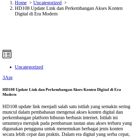
Home
>
Uncategorized
>
HD108 Update Link dan Perkembangan Akses Konten
Digital di Era Modern
Uncategorized
3
Apr
HD108 Update Link dan Perkembangan Akses Konten Digital di Era
Modern
HD108 update link menjadi salah satu istilah yang semakin sering
muncul dalam pembahasan mengenai akses konten digital dan
perkembangan platform hiburan berbasis internet. Istilah ini
umumnya merujuk pada pembaruan tautan atau akses terbaru yang
digunakan pengguna untuk menemukan berbagai jenis konten
secara lebih cepat dan praktis. Dalam era digital yang serba cepat,