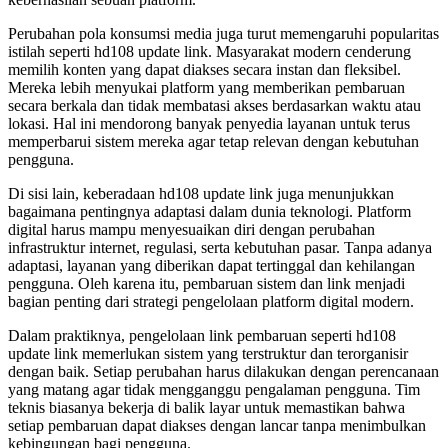
Perubahan pola konsumsi media juga turut memengaruhi popularitas
istilah seperti hd108 update link. Masyarakat modern cenderung
memilih konten yang dapat diakses secara instan dan fleksibel.
Mereka lebih menyukai platform yang memberikan pembaruan
secara berkala dan tidak membatasi akses berdasarkan waktu atau
lokasi. Hal ini mendorong banyak penyedia layanan untuk terus
memperbarui sistem mereka agar tetap relevan dengan kebutuhan
pengguna.
Di sisi lain, keberadaan hd108 update link juga menunjukkan
bagaimana pentingnya adaptasi dalam dunia teknologi. Platform
digital harus mampu menyesuaikan diri dengan perubahan
infrastruktur internet, regulasi, serta kebutuhan pasar. Tanpa adanya
adaptasi, layanan yang diberikan dapat tertinggal dan kehilangan
pengguna. Oleh karena itu, pembaruan sistem dan link menjadi
bagian penting dari strategi pengelolaan platform digital modern.
Dalam praktiknya, pengelolaan link pembaruan seperti hd108
update link memerlukan sistem yang terstruktur dan terorganisir
dengan baik. Setiap perubahan harus dilakukan dengan perencanaan
yang matang agar tidak mengganggu pengalaman pengguna. Tim
teknis biasanya bekerja di balik layar untuk memastikan bahwa
setiap pembaruan dapat diakses dengan lancar tanpa menimbulkan
kebingungan bagi pengguna.