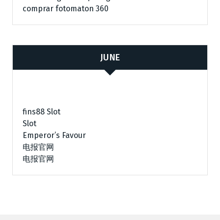
comprar fotomaton 360
JUNE
fins88 Slot
Slot
Emperor’s Favour
电报官网
电报官网