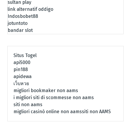
sultan play
link alternatif oddigo
Indosbobet88
jotuntoto
bandar slot
Situs Togel
api5000
pin188
apidewa
เว็บหวย
migliori bookmaker non aams
i migliori siti di scommesse non aams
siti non aams
migliori casinò online non aams
siti non AAMS