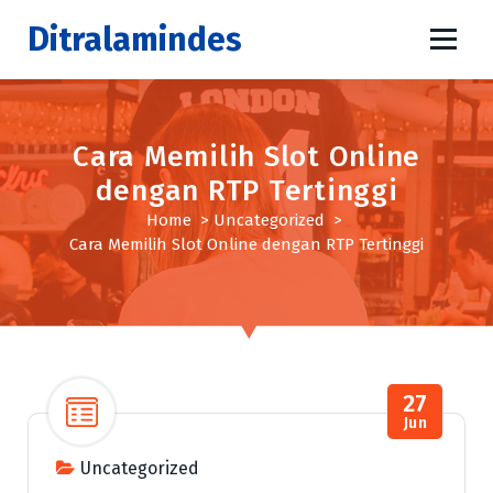
S
Ditralamindes
k
i
p
t
o
Cara Memilih Slot Online
c
dengan RTP Tertinggi
o
Home
>
Uncategorized
>
n
Cara Memilih Slot Online dengan RTP Tertinggi
t
e
n
t
27
Jun
Uncategorized