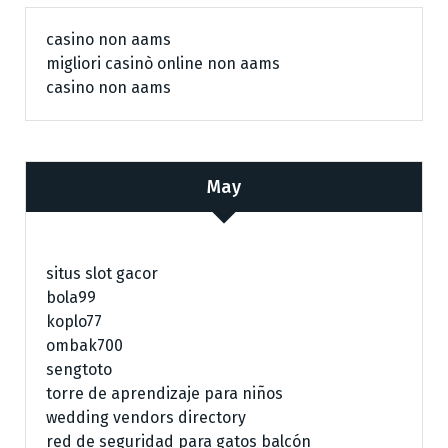
casino non aams
migliori casinò online non aams
casino non aams
May
situs slot gacor
bola99
koplo77
ombak700
sengtoto
torre de aprendizaje para niños
wedding vendors directory
red de seguridad para gatos balcón