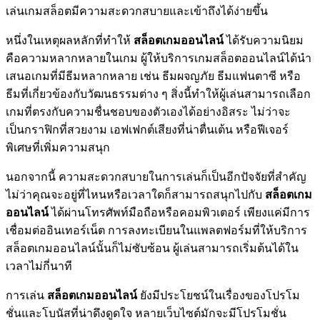
เล่นเกมสล็อตมีความสะดวกสบายและเข้าถึงได้ง่ายขึ้น
หนึ่งในเหตุผลหลักที่ทำให้
สล็อตเกมออนไลน์
ได้รับความนิยม
คือความหลากหลายในเกม ผู้ให้บริการเกมสล็อตออนไลน์ได้นำ
เสนอเกมที่มีธีมหลากหลาย เช่น ธีมผจญภัย ธีมแฟนตาซี หรือ
ธีมที่เกี่ยวข้องกับวัฒนธรรมต่าง ๆ สิ่งนี้ทำให้ผู้เล่นสามารถเลือก
เกมที่ตรงกับความชื่นชอบของตัวเองได้อย่างอิสระ ไม่ว่าจะ
เป็นกราฟิกที่สวยงาม เอฟเฟกต์เสียงที่น่าตื่นเต้น หรือฟีเจอร์
พิเศษที่เพิ่มความสนุก
นอกจากนี้ ความสะดวกสบายในการเล่นก็เป็นอีกปัจจัยที่สำคัญ
ไม่ว่าคุณจะอยู่ที่ไหนหรือเวลาใดก็สามารถสนุกไปกับ
สล็อตเกม
ออนไลน์
ได้ผ่านโทรศัพท์มือถือหรือคอมพิวเตอร์ เพียงแค่มีการ
เชื่อมต่ออินเทอร์เน็ต การลงทะเบียนในแพลตฟอร์มที่ให้บริการ
สล็อตเกมออนไลน์นั้นก็ไม่ซับซ้อน ผู้เล่นสามารถเริ่มต้นได้ใน
เวลาไม่กี่นาที
การเล่น
สล็อตเกมออนไลน์
ยังมีประโยชน์ในเรื่องของโปรโม
ชั่นและโบนัสที่น่าดึงดูดใจ หลายเว็บไซต์มักจะมีโปรโมชั่น