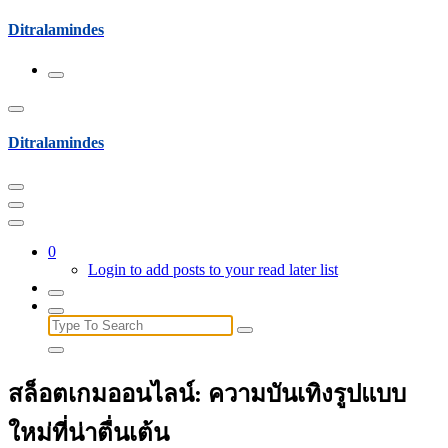
Skip
Ditralamindes
to
content
Ditralamindes
0
Login to add posts to your read later list
Search
for:
สล็อตเกมออนไลน์: ความบันเทิงรูปแบบ
ใหม่ที่น่าตื่นเต้น