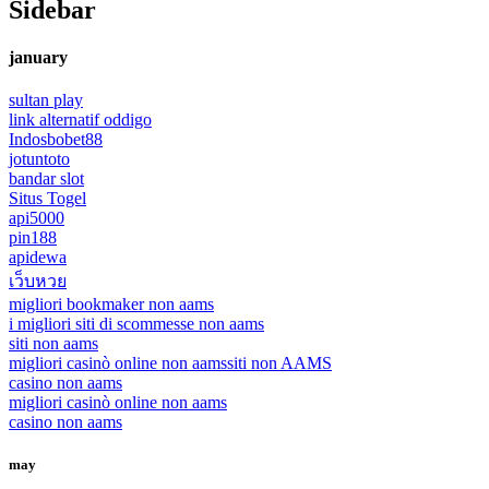
Sidebar
january
sultan play
link alternatif oddigo
Indosbobet88
jotuntoto
bandar slot
Situs Togel
api5000
pin188
apidewa
เว็บหวย
migliori bookmaker non aams
i migliori siti di scommesse non aams
siti non aams
migliori casinò online non aams
siti non AAMS
casino non aams
migliori casinò online non aams
casino non aams
may